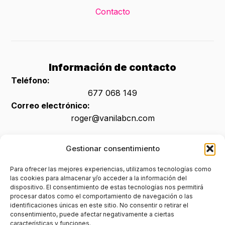
Contacto
Información de contacto
Teléfono:
677 068 149
Correo electrónico:
roger@vanilabcn.com
Gestionar consentimiento
Legal
Para ofrecer las mejores experiencias, utilizamos tecnologías como
las cookies para almacenar y/o acceder a la información del
Aviso legal
dispositivo. El consentimiento de estas tecnologías nos permitirá
procesar datos como el comportamiento de navegación o las
Política de privacidad
identificaciones únicas en este sitio. No consentir o retirar el
consentimiento, puede afectar negativamente a ciertas
Accesibilidad
características y funciones.